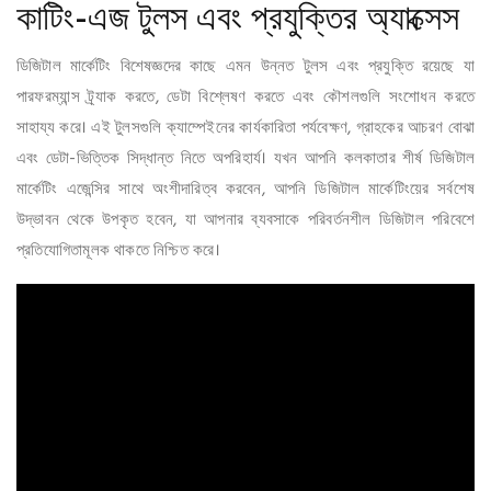
কাটিং-এজ টুলস এবং প্রযুক্তির অ্যাক্সেস
ডিজিটাল মার্কেটিং বিশেষজ্ঞদের কাছে এমন উন্নত টুলস এবং প্রযুক্তি রয়েছে যা
পারফরম্যান্স ট্র্যাক করতে, ডেটা বিশ্লেষণ করতে এবং কৌশলগুলি সংশোধন করতে
সাহায্য করে। এই টুলসগুলি ক্যাম্পেইনের কার্যকারিতা পর্যবেক্ষণ, গ্রাহকের আচরণ বোঝা
এবং ডেটা-ভিত্তিক সিদ্ধান্ত নিতে অপরিহার্য। যখন আপনি কলকাতার শীর্ষ ডিজিটাল
মার্কেটিং এজেন্সির সাথে অংশীদারিত্ব করবেন, আপনি ডিজিটাল মার্কেটিংয়ের সর্বশেষ
উদ্ভাবন থেকে উপকৃত হবেন, যা আপনার ব্যবসাকে পরিবর্তনশীল ডিজিটাল পরিবেশে
প্রতিযোগিতামূলক থাকতে নিশ্চিত করে।