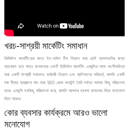
খরচ-সাশ্রয়ী মার্কেটিং সমাধান
ডিজিটাল মার্কেটিংয়ের জন্য ইন-হাউস টিম নিয়োগ করা ছোট ব্যবসাগুলির জন্য
ব্যয়বহুল হতে পারে। কলকাতার একটি ডিজিটাল মার্কেটিং এজেন্সির সাথে অংশীদারিত্ব
করা একটি সাশ্রয়ী সমাধান। কর্মচারী নিয়োগ এবং প্রশিক্ষণের পরিবর্তে, আপনি একটি
দক্ষ টিমের অ্যাক্সেস পান যারা SEO থেকে কনটেন্ট তৈরি পর্যন্ত সমস্ত কিছু পরিচালনা
করে। এজেন্সি সবকিছু পরিচালনা করে, আপনি আপনার ব্যবসা চালানোর দিকে মনোযোগ
দিতে পারেন।
কোর ব্যবসার কার্যক্রমে আরও ভালো
মনোযোগ