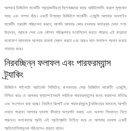
আপনার ডিজিটাল মার্কেটিং প্রয়োজনীয়তা বিশেষজ্ঞদের কাছে আউটসোর্সিং করলে মূল্যবান
সময় এবং সম্পদ বাঁচে। একটি বিশ্বস্ত ডিজিটাল মার্কেটিং এজেন্সি আপনার অনলাইন
মার্কেটিং প্রচেষ্টা পরিচালনা করলে, আপনি আপনার কোর ব্যবসার কার্যক্রম যেমন পণ্য
উন্নয়ন, গ্রাহক সেবা এবং কৌশল পরিকল্পনায় মনোনিবেশ করতে পারেন। এই বাড়ানো
মনোযোগ আপনাকে আপনার ব্যবসা স্কেল করতে এবং আরও ভাল ফলাফল প্রদান করতে
সাহায্য করে।
নিরবচ্ছিন্ন ফলাফল এবং পারফরম্যান্স
ট্র্যাকিং
ডিজিটাল পাইলটো প্রাইভেট লিমিটেড, কলকাতার সেরা ডিজিটাল মার্কেটিং এজেন্সি,
নিশ্চিত করে যে আপনার ক্যাম্পেইনগুলি সর্বাধিক পারফরম্যান্সের জন্য ক্রমাগত মনিটর
এবং সংশোধন করা হচ্ছে। নিয়মিত রিপোর্ট এবং পারফরম্যান্স ট্র্যাকিংয়ের মাধ্যমে, আপনি
দেখতে পারবেন আপনার ব্যবসা কীভাবে অগ্রগতি করছে এবং অবগত সিদ্ধান্ত নিতে
পারবেন। ফলাফলের প্রতি এই প্রতিশ্রুতি নিশ্চিত করে যে আপনার ব্যবসা একটি
প্রতিযোগিতামূলক পরিবেশেও বাড়তে থাকে।