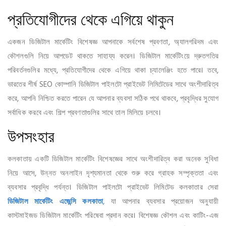
প্রতিযোগীদের থেকে এগিয়ে থাকুন
একজন ডিজিটাল মার্কেটিং বিশেষজ্ঞ আপনাকে সর্বশেষ প্রবণতা, অ্যালগরিদম এবং
কৌশলগুলি নিয়ে আপডেট থাকতে সাহায্য করেন। ডিজিটাল মার্কেটিংয়ে দ্রুতগতির
পরিবর্তনগুলির মধ্যে, প্রতিযোগীদের থেকে এগিয়ে থাকা চ্যালেঞ্জিং হতে পারে। তবে,
ভারতের শীর্ষ SEO কোম্পানি ডিজিটাল পাইলটো প্রাইভেট লিমিটেডের সাথে অংশীদারিত্ব
করে, আপনি নিশ্চিত করতে পারেন যে আপনার ব্যবসা সঠিক পথে থাকবে, প্রবৃদ্ধির সুযোগ
সর্বাধিক করবে এবং শিল্প প্রবণতাগুলির সাথে তাল মিলিয়ে চলবে।
উপসংহার
কলকাতায় একটি ডিজিটাল মার্কেটিং বিশেষজ্ঞের সাথে অংশীদারিত্ব করা অনেক সুবিধা
নিয়ে আসে, উন্নত অনলাইন দৃশ্যমানতা থেকে শুরু করে গ্রাহক সম্পৃক্ততা এবং
ব্যবসার প্রবৃদ্ধি পর্যন্ত। ডিজিটাল পাইলটো প্রাইভেট লিমিটেড কলকাতার সেরা
ডিজিটাল মার্কেটিং এজেন্সি কলকাতা
,
যা আপনার ব্যবসার প্রয়োজন অনুযায়ী
কাস্টমাইজড ডিজিটাল মার্কেটিং পরিষেবা প্রদান করে। বিশেষজ্ঞ কৌশল এবং কাটিং-এজ